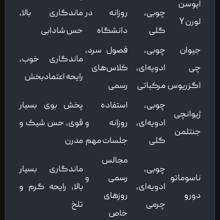
ایوسن
چوبی،
روزانه در
ماندگاری بالا،
لورن Y
گلی
دانشگاه
حس شادابی
جیوان
چوبی،
فصول سرد،
ماندگاری خوب،
چی
ادویه‌ای،
کلاس‌های
رایحه اعتمادبخش
اگزریوس
مرکباتی
رسمی
چوبی،
استفاده
پخش بوی بسیار
ژیوانچی
ادویه‌ای،
روزانه و
قوی، حس شیک و
جنتلمن
گلی
جلسات مهم
مدرن
مجالس
چوبی،
ماندگاری بسیار
ناسوماتو
رسمی و
ادویه‌ای،
بالا، رایحه گرم و
دورو
روزهای
چرمی
تلخ
خاص