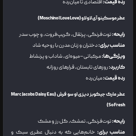
رده قیمت
:
اقتصادی تا میان‌رده
عطر موسکینو آی لاو لاو
(Moschino I Love Love)
رایحه
:
توت‌فرنگی، پرتقال، گریپ‌فروت، و چوب سدر
مناسب برای
:
دختران و زنان مدرن با روحیه شاد
ویژگی‌ها
:
مرکباتی–میوه‌ای، شاداب و پرنشاط
کاربرد
:
روزهای تابستان، قرارهای روزانه
رده قیمت
:
میان‌رده
عطر مارک جیکوبز دیزی او سو فرش
(Marc Jacobs Daisy Eau
So Fresh)
رایحه
:
توت‌فرنگی، تمشک، گل رز و مشک
مناسب برای
:
خانم‌هایی که به دنبال عطری سبک و