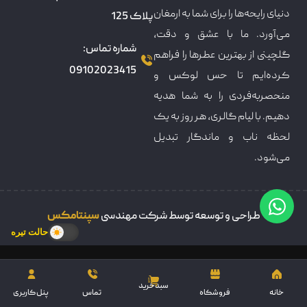
دنیای رایحه‌ها را برای شما به ارمغان
پلاک 125
می‌آورد. ما با عشق و دقت،
شماره تماس:
گلچینی از بهترین عطرها را فراهم
09102023415
کرده‌ایم تا حس لوکس و
منحصربه‌فردی را به شما هدیه
دهیم. با لیام گالری، هر روز به یک
لحظه ناب و ماندگار تبدیل
می‌شود.
طراحی و توسعه توسط شرکت مهندسی
سپنتامکس
حالت تیره
سبدخرید
خانه
فروشکاه
تماس
پنل کاربری