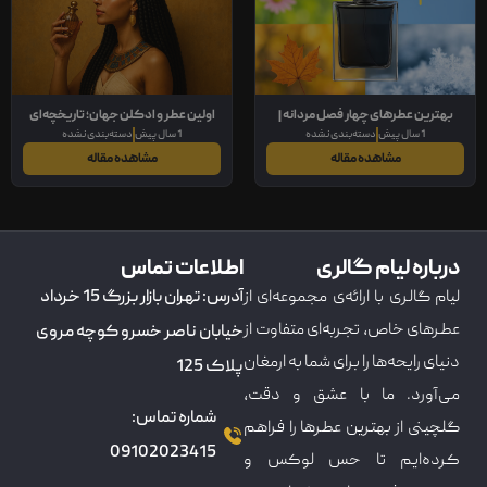
بهترین عطرهای چهار فصل مردانه |
اولین عطر و ادکلن جهان؛ تاریخچه‌ای
1 سال پیش
دسته‌بندی نشده
1 سال پیش
دسته‌بندی نشده
رایحه‌هایی ماندگار برای تمام سال
جذاب و مطالب مفید درباره دنیای عطرها
مشاهده مقاله
مشاهده مقاله
درباره لیام گالری
اطلاعات تماس
لیام گالری با ارائه‌ی مجموعه‌ای از
آدرس: تهران بازار بزرگ 15 خرداد
عطرهای خاص، تجربه‌ای متفاوت از
خیابان ناصر خسرو کوچه مروی
دنیای رایحه‌ها را برای شما به ارمغان
پلاک 125
می‌آورد. ما با عشق و دقت،
شماره تماس:
گلچینی از بهترین عطرها را فراهم
09102023415
کرده‌ایم تا حس لوکس و