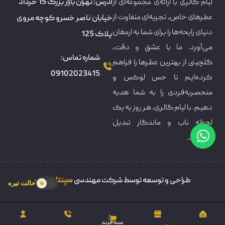
لیام گالری با ارائه‌ی مجموعه‌ای از
آدرس: تهران بازار بزرگ 15 خرداد
عطرهای خاص، تجربه‌ای متفاوت از
خیابان ناصر خسرو کوچه مروی
دنیای رایحه‌ها را برای شما به ارمغان
پلاک 125
می‌آورد. ما با عشق و دقت،
شماره تماس:
گلچینی از بهترین عطرها را فراهم
09102023415
کرده‌ایم تا حس لوکس و
منحصربه‌فردی را به شما هدیه
دهیم. با لیام گالری، هر روز به یک
لحظه ناب و ماندگار تبدیل
می‌شود.
طراحی و توسعه توسط شرکت مهندسی
سپنتامکس
حالت تیره
سبدخرید