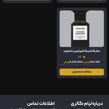
عطر فاکینگ فبولوس تامفورد
3.5
962.500
تومان
تا
8.250.000
تومان
مشاهده محصول
درباره لیام گالری
اطلاعات تماس