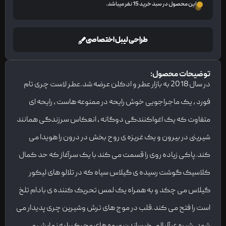
این محصول در سبد خرید 15 نفر میباشد.
طراحی لیبل اختصاصی
توضیحات محصول:
در سال 2018 به بازار عطر و ادکلن عرضه شد.عطر لاست چری تام
فورد ، یک ماجراجویی خوش رایحه در ممنوعه هاست ، رایحه ای
متفاوت که یک اغواکنندگی دوگانه ، انعکاس سرزندگی همانند
شیرینی در بیرون و یک غریزه ی روح بخش در درون را هویدا می
کند.پاکی زیاده روی را قسمت می کند با یک سرآغاز که حد کمال
کلاسیک گوشت رسیده ی گیلاس سیاه که در تلالو های لیکور
گیلاس می چکد و به همراه یک لمس تحریک کننده ی بادام تلخ
است را فتح می کند.قلب در موج های ترش وشیرین چری پدیدار می
شود. شیره ی آلبالو ، خیساندن میوه های محرک را به نمایش می