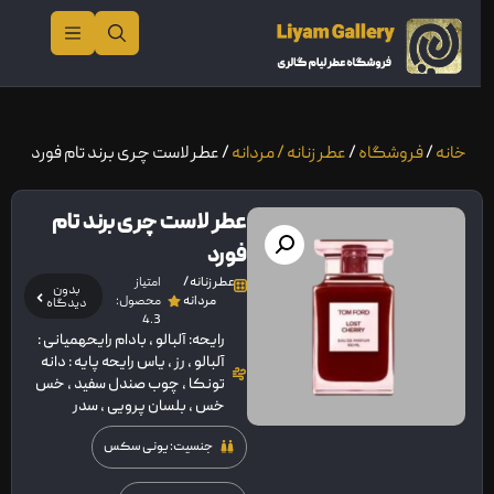
خانه
/
فروشگاه
/
عطر زنانه / مردانه
/ عطر لاست چری برند تام فورد
عطر لاست چری برند تام
فورد
عطر زنانه /
امتیاز
بدون
مردانه
محصول:
دیدگاه
4.3
رایحه: آلبالو , بادام رایحهمیانی :
آلبالو , رز , یاس رایحه پایه : دانه
تونکا , چوب صندل سفید , خس
خس , بلسان پرویی , سدر
جنسیت: یونی سکس