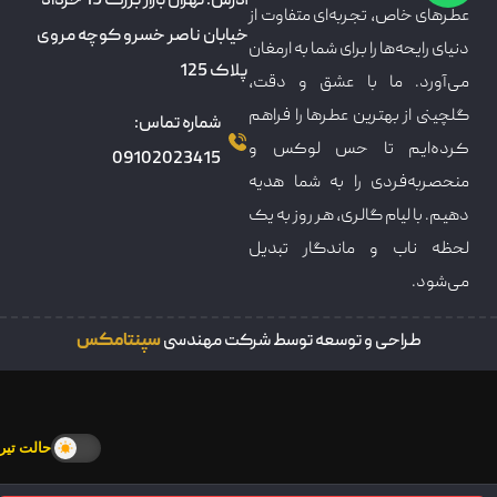
آدرس: تهران بازار بزرگ 15 خرداد
عطرهای خاص، تجربه‌ای متفاوت از
خیابان ناصر خسرو کوچه مروی
دنیای رایحه‌ها را برای شما به ارمغان
پلاک 125
می‌آورد. ما با عشق و دقت،
گلچینی از بهترین عطرها را فراهم
شماره تماس:
کرده‌ایم تا حس لوکس و
09102023415
منحصربه‌فردی را به شما هدیه
دهیم. با لیام گالری، هر روز به یک
لحظه ناب و ماندگار تبدیل
می‌شود.
طراحی و توسعه توسط شرکت مهندسی
سپنتامکس
حالت تیره