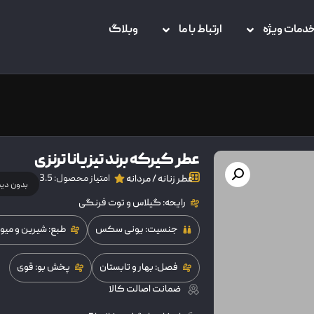
دمات ویژه
ارتباط با ما
وبلاگ
عطر کیرکه برند تیزیانا ترنزی
امتیاز محصول: 3.5
عطر زنانه / مردانه
بدون دی
رایحه: گیلاس و توت فرنگی
جنسیت: یونی سکس
طبع: شیرین و میوه
فصل: بهار و تابستان
پخش بو: قوی
ضمانت اصالت کالا