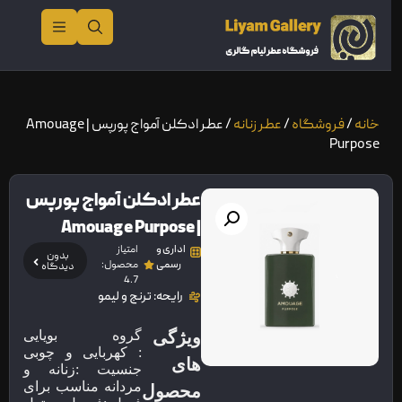
خانه
/
فروشگاه
/
عطر زنانه
/ عطر ادکلن آمواج پورپس | Amouage
Purpose
عطر ادکلن آمواج پورپس
| Amouage Purpose
اداری و
امتیاز
بدون
رسمی
محصول:
دیدگاه
4.7
رایحه: ترنج و لیمو
ویژگی
گروه بویایی
: کهربایی و چوبی
های
جنسیت :زنانه و
مردانه مناسب برای
محصول