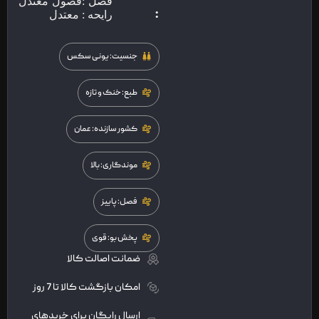
فصل :فصول معتدل
:
رایحه : معتدل
جنسیت: یونی سکس
طبع: خنک و تازه
کشور سازنده: عمان
موندگاری: بالا
فصل: پاییز
پخش بو: قوی
ضمانت اصالت کالا
امکان بازگشت کالا تا 7 روز
ارسال رایگان برای خریدهای