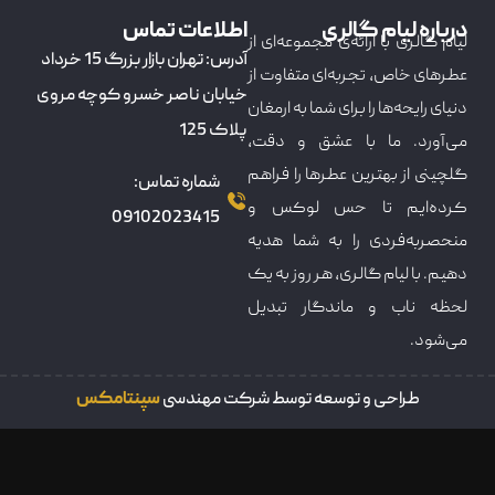
درباره لیام گالری
اطلاعات تماس
لیام گالری با ارائه‌ی مجموعه‌ای از
آدرس: تهران بازار بزرگ 15 خرداد
عطرهای خاص، تجربه‌ای متفاوت از
خیابان ناصر خسرو کوچه مروی
دنیای رایحه‌ها را برای شما به ارمغان
پلاک 125
می‌آورد. ما با عشق و دقت،
گلچینی از بهترین عطرها را فراهم
شماره تماس:
کرده‌ایم تا حس لوکس و
09102023415
منحصربه‌فردی را به شما هدیه
دهیم. با لیام گالری، هر روز به یک
لحظه ناب و ماندگار تبدیل
می‌شود.
طراحی و توسعه توسط شرکت مهندسی
سپنتامکس