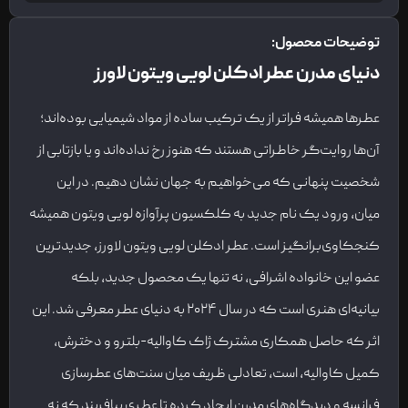
توضیحات محصول:
دنیای مدرن عطر ادکلن لویی ویتون لاورز
عطرها همیشه فراتر از یک ترکیب ساده از مواد شیمیایی بوده‌اند؛
آن‌ها روایت‌گر خاطراتی هستند که هنوز رخ نداده‌اند و یا بازتابی از
شخصیت پنهانی که می‌خواهیم به جهان نشان دهیم. در این
میان، ورود یک نام جدید به کلکسیون پرآوازه لویی ویتون همیشه
کنجکاوی‌برانگیز است. عطر ادکلن لویی ویتون لاورز، جدیدترین
عضو این خانواده اشرافی، نه تنها یک محصول جدید، بلکه
بیانیه‌ای هنری است که در سال ۲۰۲۴ به دنیای عطر معرفی شد. این
اثر که حاصل همکاری مشترک ژاک کاوالیه-بلترو و دخترش،
کمیل کاوالیه، است، تعادلی ظریف میان سنت‌های عطرسازی
فرانسه و دیدگاه‌های مدرن ایجاد کرده تا عطری بیافریند که نه