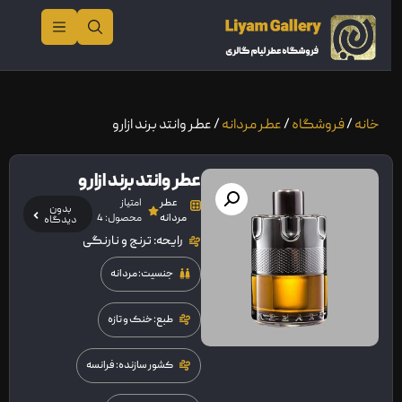
خانه
/
فروشگاه
/
عطر مردانه
/ عطر وانتد برند ازارو
عطر وانتد برند ازارو
عطر
امتیاز
بدون
مردانه
محصول: 4
دیدگاه
رایحه: ترنج و نارنگی
جنسیت: مردانه
طبع: خنک و تازه
کشور سازنده: فرانسه