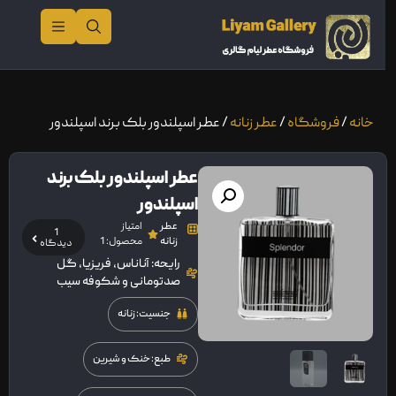
خانه
/
فروشگاه
/
عطر زنانه
/ عطر اسپلندور بلک برند اسپلندور
عطر اسپلندور بلک برند
اسپلندور
عطر
امتیاز
1
زنانه
محصول: 1
دیدگاه
رایحه: آناناس، فریزیا، گل
صدتومانی و شکوفه سیب
جنسیت: زنانه
طبع: خنک و شیرین