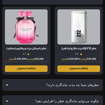
عطر vip212 برند کارولینا هررا
عطر بامبشل برند ویکتوریا سکرت
4.7
4.5
539.000
تومان
تا
4.620.000
تومان
693.000
تومان
تا
5.940.000
تومان
مشاهده محصول
مشاهده محصول
عطرهای شما چه مدت ماندگاری دارند؟
چگونه می‌توانم ماندگاری عطر را افزایش دهم؟