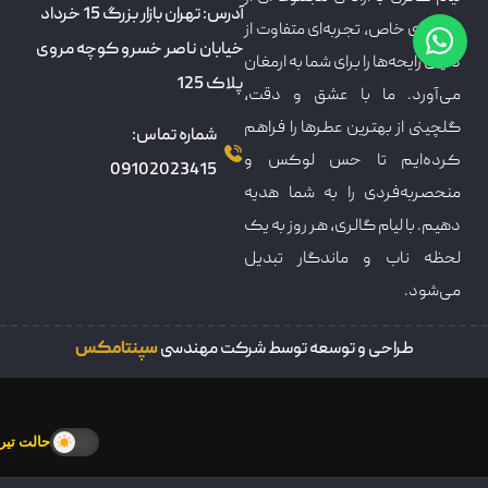
آدرس: تهران بازار بزرگ 15 خرداد
عطرهای خاص، تجربه‌ای متفاوت از
خیابان ناصر خسرو کوچه مروی
دنیای رایحه‌ها را برای شما به ارمغان
پلاک 125
می‌آورد. ما با عشق و دقت،
گلچینی از بهترین عطرها را فراهم
شماره تماس:
کرده‌ایم تا حس لوکس و
09102023415
منحصربه‌فردی را به شما هدیه
دهیم. با لیام گالری، هر روز به یک
لحظه ناب و ماندگار تبدیل
می‌شود.
طراحی و توسعه توسط شرکت مهندسی
سپنتامکس
حالت تیره