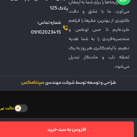
دنیای رایحه‌ها را برای شما به ارمغان
پلاک 125
می‌آورد. ما با عشق و دقت،
گلچینی از بهترین عطرها را فراهم
شماره تماس:
کرده‌ایم تا حس لوکس و
09102023415
منحصربه‌فردی را به شما هدیه
دهیم. با لیام گالری، هر روز به یک
لحظه ناب و ماندگار تبدیل
می‌شود.
طراحی و توسعه توسط شرکت مهندسی
سپنتامکس
حالت تیره
افزودن به سبد خرید
سبدخرید
خانه
فروشکاه
تماس
پنل کاربری