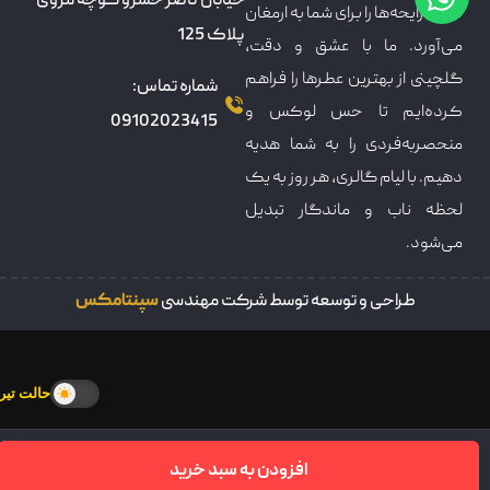
خیابان ناصر خسرو کوچه مروی
دنیای رایحه‌ها را برای شما به ارمغان
پلاک 125
می‌آورد. ما با عشق و دقت،
گلچینی از بهترین عطرها را فراهم
شماره تماس:
کرده‌ایم تا حس لوکس و
09102023415
منحصربه‌فردی را به شما هدیه
دهیم. با لیام گالری، هر روز به یک
لحظه ناب و ماندگار تبدیل
می‌شود.
طراحی و توسعه توسط شرکت مهندسی
سپنتامکس
حالت تیره
افزودن به سبد خرید
سبدخرید