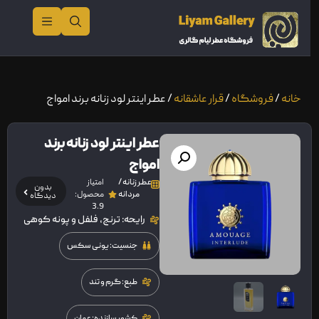
خانه
/
فروشگاه
/
قرار عاشقانه
/ عطر اینتر لود زنانه برند امواج
عطر اینتر لود زنانه برند
امواج
عطر زنانه /
امتیاز
بدون
مردانه
محصول:
دیدگاه
3.9
رایحه: ترنج، فلفل و پونه کوهی
جنسیت: یونی سکس
طبع: گرم و تند
کشور سازنده: عمان