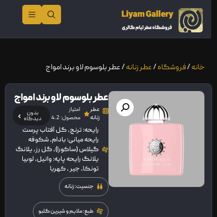
خانه
/
فروشگاه
/
عطر زنانه
/ عطر بلوسوم لاو برند امواج
عطر بلوسوم لاو برند امواج
عطر
امتیاز
بدون
زنانه
محصول: 4.2
دیدگاه
رایحه: ترنج، گل آفتاب پرست
رایحه میانی: بادام، شکوفه
گيلاس (ساکورا)، گل رز، يلانگ
يلانگ رایحه پایه: وانيل، لوبيا
تونکا، جير ، کهربا
جنسیت: زنانه
طبع: ملایم و شیرین گلبو