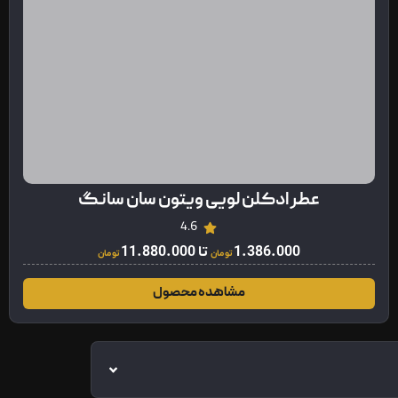
عطر ادکلن لویی ویتون سان سانگ
4.6
1.386.000
تا
11.880.000
تومان
تومان
مشاهده محصول