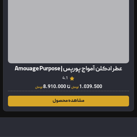
عطر ادکلن آمواج پورپس | Amouage Purpose
4.1
1.039.500
تا
8.910.000
تومان
تومان
مشاهده محصول