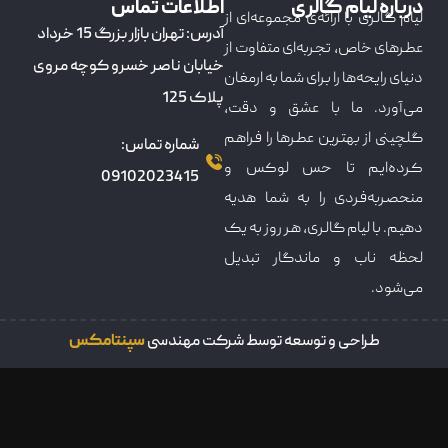
درباره لیام گالری
اطلاعات تماس
لیام گالری با ارائه‌ی مجموعه‌ای از
آدرس: تهران بازار بزرگ 15 خرداد
عطرهای خاص، تجربه‌ای متفاوت از
خیابان ناصر خسرو کوچه مروی
دنیای رایحه‌ها را برای شما به ارمغان
پلاک 125
می‌آورد. ما با عشق و دقت،
گلچینی از بهترین عطرها را فراهم
شماره تماس:
کرده‌ایم تا حس لوکس و
09102023415
منحصربه‌فردی را به شما هدیه
دهیم. با لیام گالری، هر روز به یک
لحظه ناب و ماندگار تبدیل
می‌شود.
طراحی و توسعه توسط شرکت مهندسی
سپنتامکس