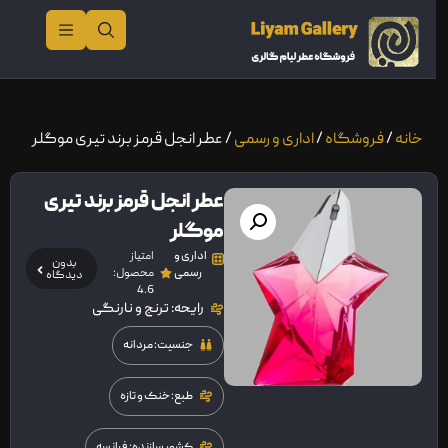
خانه
/
فروشگاه
/
اداری و رسمی
/ عطر انجل قرمز برند تیری موگلر
عطر انجل قرمز برند تیری
موگلر
اداری و
امتیاز
بدون
رسمی
محصول:
دیدگاه
4.6
رایحه: ترنج و نارنگی
جنسیت: مردانه
طبع: خنک و تازه
کشور سازنده: فرانسه