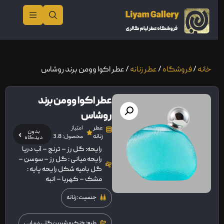
خانه
/
فروشگاه
/
عطر زنانه
/ عطر اکوا وومن برند روشاس
عطر اکوا وومن برند
روشاس
عطر
امتیاز
بدون
زنانه
محصول: 3.8
دیدگاه
رایحه: گل رز – ترنج – آب دريا
رايحه ميانی : گل رز – سوسن –
گل بامیه شکل رايحه پايه :
مشک – کهربا – انبه
جنسیت: زنانه
طبع: خنک و شیرین گلی دریایی