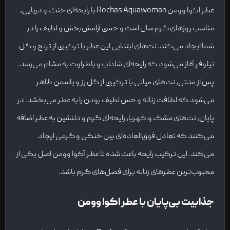
عطار
Michel Almairac
عطر اکوا وومن Rochas Aquawoman با رایحه‌ای خنک و دریایی،
مناسب روزهای گرم سال است و حسی آرامش‌بخش و لطیف را در
رایحه ابتدایی
ترنج، گل نیلوفر
شما ایجاد می‌کند. نت‌های ابتدایی این عطر با ترکیبی از ترنج و گل
رایحه میانی
رز، یاسمن
نیلوفر آغاز می‌شود که رایحه‌ای شاداب و باطراوت به مشام می‌رسد.
پس از مدتی، نت‌های میانی با ترکیبی از گل رز و یاسمن ظاهر
رایحه پایانی
مشک، کهربا
می‌شود که لطافت زنانه و حس لطیف بودن را به عطر می‌بخشد. در
پایان، نت‌های مشک و کهربا، رایحه‌ای گرم و دلنشین به عطر اضافه
می‌کنند که تعادل فوق‌العاده‌ای بین خنکی و گرمی ایجاد
می‌کند. این ترکیب رایحه باعث شده تا عطر آکوا وومن اصل یکی از
محبوب‌ترین عطرهای زنانه برای فصل‌های گرم باشد.
جذابیت بی‌پایان با عطر اکوا وومن