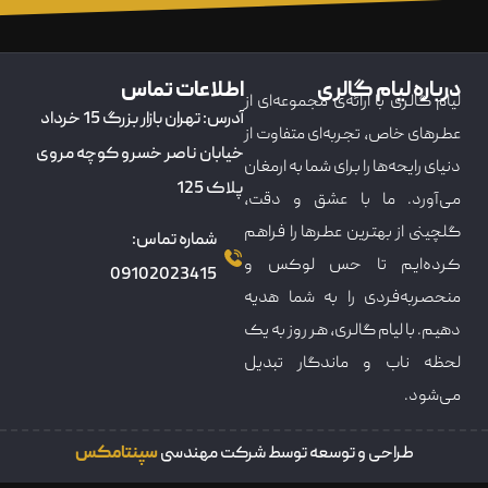
درباره لیام گالری
اطلاعات تماس
لیام گالری با ارائه‌ی مجموعه‌ای از
آدرس: تهران بازار بزرگ 15 خرداد
عطرهای خاص، تجربه‌ای متفاوت از
خیابان ناصر خسرو کوچه مروی
دنیای رایحه‌ها را برای شما به ارمغان
پلاک 125
می‌آورد. ما با عشق و دقت،
گلچینی از بهترین عطرها را فراهم
شماره تماس:
کرده‌ایم تا حس لوکس و
09102023415
منحصربه‌فردی را به شما هدیه
دهیم. با لیام گالری، هر روز به یک
لحظه ناب و ماندگار تبدیل
می‌شود.
طراحی و توسعه توسط شرکت مهندسی
سپنتامکس