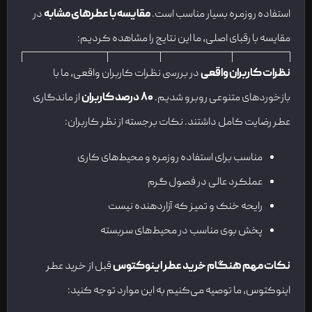
استفاده روزمره بسیار مناسب است.
مقایسه با عطرهای مشابه
در
مقایسه با رقبای اصلی، ما این نتایج را مشاهده کردیم:
عطر
نظرات کاربران واقعی
در بررسی نظرات کاربران واقعی، ما با
ویژگی
ساواج
اینوکتوس اینتنس
اینوکتوس
بازخوردهای متنوعی روبرو شدیم.
۸۰
درصد کاربران
از ماندگاری
عطر رضایت کامل داشتند. نکات برجسته از نظر کاربران:
۱۰-۱۲
ماندگاری
۸-۱۰ ساعت
۶-۸ ساعت
ساعت
مناسب برای استفاده روزمره و محیط‌های کاری
عملکرد عالی در فصول گرم
پخش بو
قوی
بسیار قوی
متوسط
رایحه خنک و تمیز که آزاردهنده نیست
مناسب
پخش بوی مناسب در محیط‌های سربسته
بهار و تابستان
چهار فصل
تابستان
فصل
نکات مهم هنگام خرید عطر اینوکتوس
قبل از خرید عطر
اینوکتوس، ما توصیه می‌کنیم به این موارد توجه کنید: