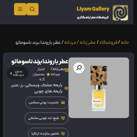
خانه
/
فروشگاه
/
عطر زنانه / مردانه
/ عطر باروندا برند ناسوماتو
عطر باروندا برند ناسوماتو
عطر زنانه /
امتیاز
بدون
مردانه
محصول:
دیدگاه
4.5
رایحه: مشک، ویسکی، رز، عنبر،
رایحه،های چوبی
جنسیت: یونی سکس
طبع: تند چوبی مشکی
کشور سازنده: ایتالیا