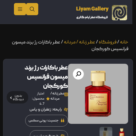
خانه
/
فروشگاه
/
عطر زنانه / مردانه
/ عطر باکارات رژ برند میسون
فرانسیس کورکجان
عطر باکارات رژ برند
میسون فرانسیس
کورکجان
عطر زنانه /
امتیاز
بدون
مردانه
محصول:
دیدگاه
4.7
رایحه: زعفران و یاس
جنسیت: یونی سکس