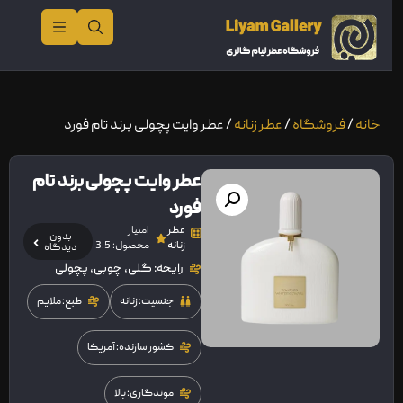
خانه
/
فروشگاه
/
عطر زنانه
/ عطر وایت پچولی برند تام فورد
عطر وایت پچولی برند تام
فورد
عطر
امتیاز
بدون
زنانه
محصول: 3.5
دیدگاه
رایحه: گلی، چوبی، پچولی
جنسیت: زنانه
طبع: ملایم
کشور سازنده: آمریکا
موندگاری: بالا