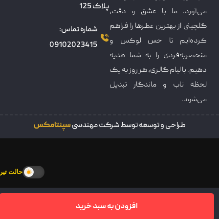
پلاک 125
می‌آورد. ما با عشق و دقت،
گلچینی از بهترین عطرها را فراهم
شماره تماس:
کرده‌ایم تا حس لوکس و
09102023415
منحصربه‌فردی را به شما هدیه
دهیم. با لیام گالری، هر روز به یک
لحظه ناب و ماندگار تبدیل
می‌شود.
طراحی و توسعه توسط شرکت مهندسی
سپنتامکس
حالت تیره
افزودن به سبد خرید
سبدخرید
خانه
فروشکاه
تماس
پنل کاربری