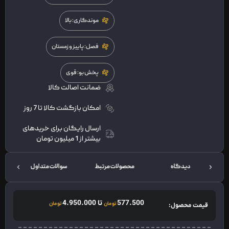
موندگاری: بالا
فصل: پاییز و زمستان
پخش بو: قوی
ضمانت اصالت کالا
امکان بازگشت کالا تا 7 روز
ارسال رایگان برای خریدهای
بیشتر از 1 میلیون تومان
دیدگاه
محصولات مرتبط
سوالات متداول
ت
577.500
تا
4.950.000
تومان
تومان
قیمت محصول: