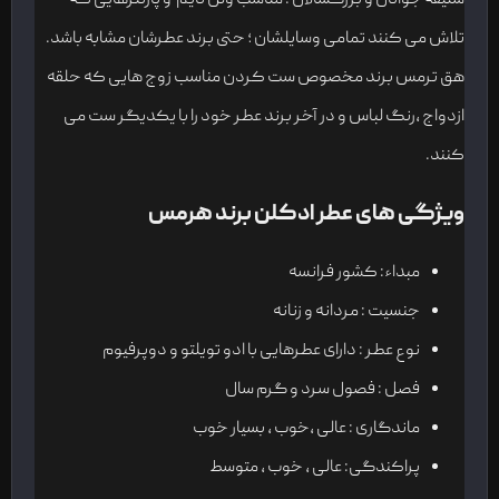
سلیقه جوانان و بزرگسالان . مناسب ولن تایم و پارتنرهایی که
تلاش می کنند تمامی وسایلشان ؛ حتی برند عطرشان مشابه باشد.
هق ترمس برند مخصوص ست کردن مناسب زوج هایی که حلقه
ازدواج ،رنگ لباس و در آخر برند عطر خود را با یکدیگر ست می
کنند.
ویژگی های عطر ادکلن برند هرمس
مبداء: کشور فرانسه
جنسیت : مردانه و زنانه
نوع عطر : دارای عطرهایی با ادو تویلتو و دوپرفیوم
فصل : فصول سرد و گرم سال
ماندگاری : عالی ،خوب ، بسیار خوب
پراکندگی: عالی ، خوب ، متوسط