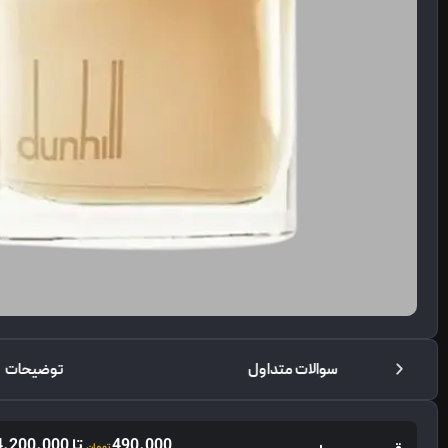
سوالات متداول
توضیحات
490.000
تا
4.200.000
تومان