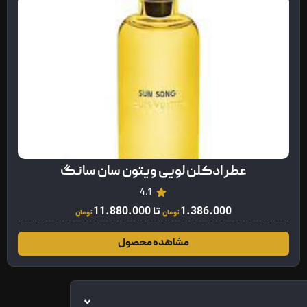
عطر ادکلن لویی ویتون سان سانگ
4.1
1.386.000
تا
11.880.000
تومان
تومان
مشاهده محصول