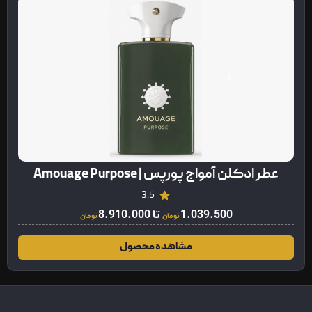
عطر ادکلن آمواج پورپس | Amouage Purpose
3.5
1.039.500
تا
8.910.000
تومان
تومان
مشاهده محصول