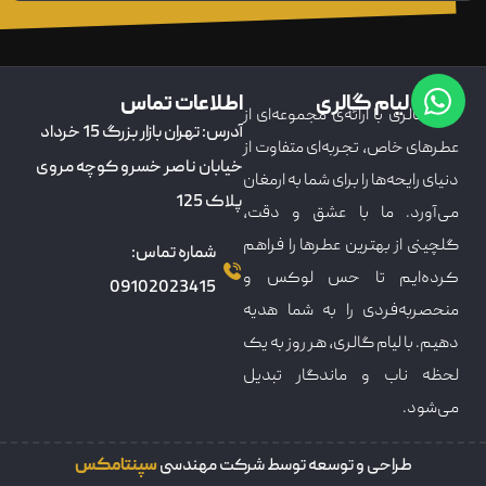
درباره لیام گالری
اطلاعات تماس
لیام گالری با ارائه‌ی مجموعه‌ای از
آدرس: تهران بازار بزرگ 15 خرداد
عطرهای خاص، تجربه‌ای متفاوت از
خیابان ناصر خسرو کوچه مروی
دنیای رایحه‌ها را برای شما به ارمغان
پلاک 125
می‌آورد. ما با عشق و دقت،
گلچینی از بهترین عطرها را فراهم
شماره تماس:
کرده‌ایم تا حس لوکس و
09102023415
منحصربه‌فردی را به شما هدیه
دهیم. با لیام گالری، هر روز به یک
لحظه ناب و ماندگار تبدیل
می‌شود.
طراحی و توسعه توسط شرکت مهندسی
سپنتامکس