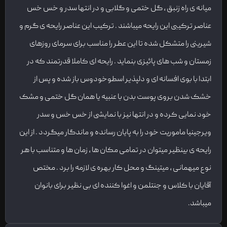
میانه ی راه زنبق ، گل ختمی و گلابی و در انتها سدر و خس خس
عناصر ترکیبی این رایحه میباشند . ترکیب این عناصر رایحه ی گرم و
شیرینی را متشکل شده تا این عطر را مناسب برای سرمای روزهای
زمستان و شب های پائیزی بنماید . رایحه ای کاملا قدرتمند که در
ابتدا با بوی افسانه ای و دلپذیر اسطوخودوس باز شده و پس از
خشک شدن بروی پوست بدن با عنبیه یا همان گل ختمی و مشک
خود نمایی کرده و در انتها نیز با نمایشی از خس خس و سدر
ویرجینیا ماموریت خود را به پایان رسانده و ماندگار میگردد . از این
رایحه ی بینظیر میتوان در تمامی مکان ها ، زمان ها و متناسب با هر
نوع میهمانی ، میتینگ و محل کار بهره ی لازمه را برد . مختص
آقایان با کلاس و جنتلمن و اغوا کننده ای بی نظیر برای بانوان
میباشد.