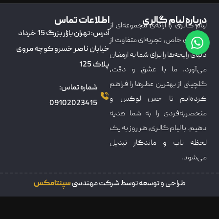
درباره لیام گالری
اطلاعات تماس
لیام گالری با ارائه‌ی مجموعه‌ای از
آدرس: تهران بازار بزرگ 15 خرداد
عطرهای خاص، تجربه‌ای متفاوت از
خیابان ناصر خسرو کوچه مروی
دنیای رایحه‌ها را برای شما به ارمغان
پلاک 125
می‌آورد. ما با عشق و دقت،
گلچینی از بهترین عطرها را فراهم
شماره تماس:
کرده‌ایم تا حس لوکس و
09102023415
منحصربه‌فردی را به شما هدیه
دهیم. با لیام گالری، هر روز به یک
لحظه ناب و ماندگار تبدیل
می‌شود.
طراحی و توسعه توسط شرکت مهندسی
سپنتامکس