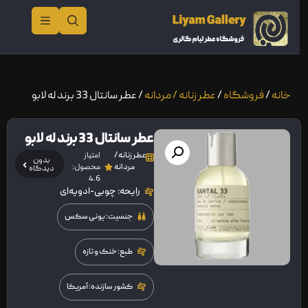
خانه
/
فروشگاه
/
عطر زنانه / مردانه
/ عطر سانتال 33 برند له لابو
عطر سانتال 33 برند له لابو
عطر زنانه /
امتیاز
بدون
مردانه
محصول:
دیدگاه
4.6
رایحه: چوبی-ادویه‌ای
جنسیت: یونی سکس
طبع: خنک و تازه
کشور سازنده: آمریکا