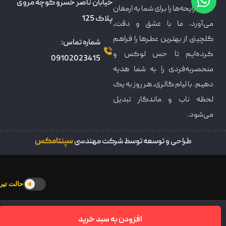
خیابان ناصر خسرو کوچه مروی
دنیای رایحه‌ها را برای شما به ارمغان
پلاک 125
می‌آورد. ما با عشق و دقت،
گلچینی از بهترین عطرها را فراهم
شماره تماس:
کرده‌ایم تا حس لوکس و
09102023415
منحصربه‌فردی را به شما هدیه
دهیم. با لیام گالری، هر روز به یک
لحظه ناب و ماندگار تبدیل
می‌شود.
طراحی و توسعه توسط شرکت مهندسی
سپنتامکس
حالت تیره
افزودن به سبد خرید
سبدخرید