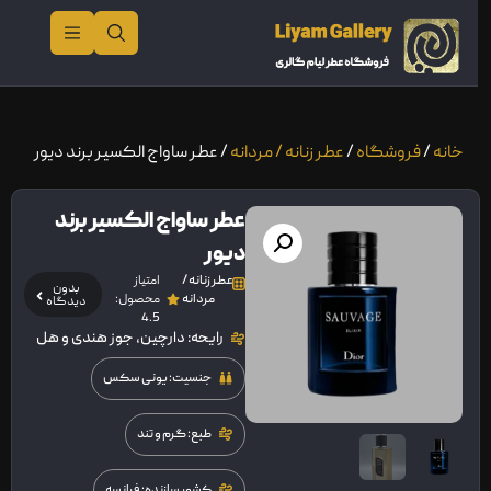
خانه
/
فروشگاه
/
عطر زنانه / مردانه
/ عطر ساواج الکسیر برند دیور
عطر ساواج الکسیر برند
دیور
عطر زنانه /
امتیاز
بدون
مردانه
محصول:
دیدگاه
4.5
رایحه: دارچین، جوز هندی و هل
جنسیت: یونی سکس
طبع: گرم و تند
کشور سازنده: فرانسه