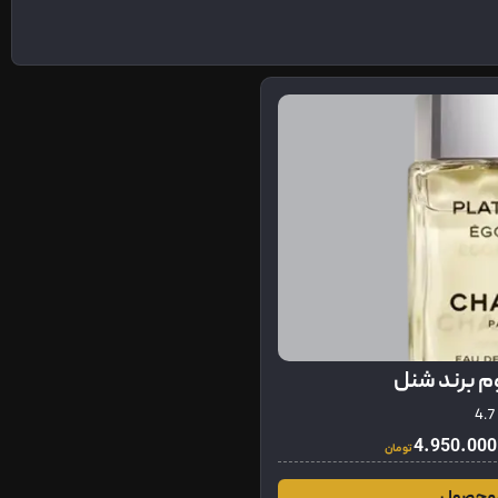
شنل
4.7
4.950.000
تومان
 محصول