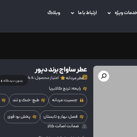
دمات ویژه
ارتباط با ما
وبلاگ
عطر ساواج برند دیور
امتیاز محصول: 4.4
عطر مردانه
بدون دیدگاه
رایحه: ترنج کالابریا
جنسیت: مردانه
طبع: خنک و تند
فصل: بهار و تابستان
پخش بو: قوی
ضمانت اصالت کالا