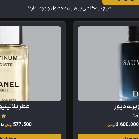
هیچ دیدگاهی برای این محصول وجود ندارد!
برند دیور
عطر پلاتینیوم برند 
4.4
6.600.000
577.500
تا
تومان
تومان
 محصول
مشاهده