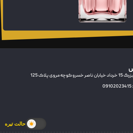
س
وچه مروی پلاک 125
0
حالت تیره