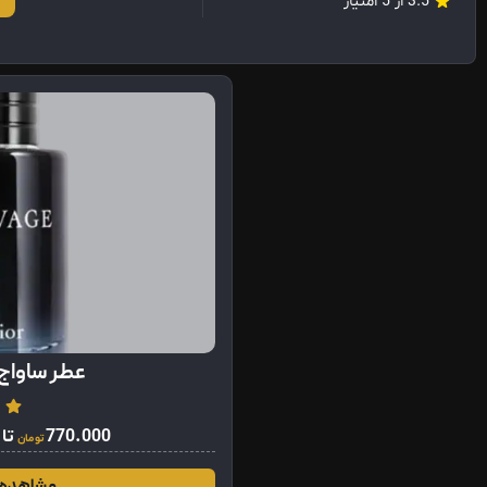
3.5 از 5 امتیاز
عطر ساواج 
770.000
تا
تومان
مشاهده