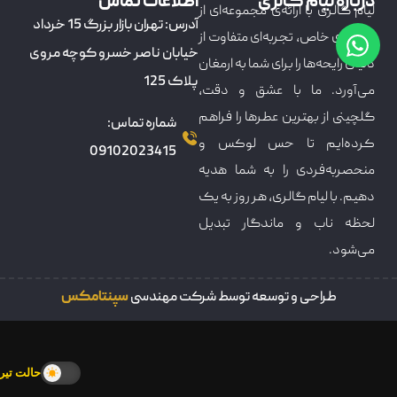
درباره لیام گالری
اطلاعات تماس
لیام گالری با ارائه‌ی مجموعه‌ای از
آدرس: تهران بازار بزرگ 15 خرداد
عطرهای خاص، تجربه‌ای متفاوت از
خیابان ناصر خسرو کوچه مروی
دنیای رایحه‌ها را برای شما به ارمغان
پلاک 125
می‌آورد. ما با عشق و دقت،
گلچینی از بهترین عطرها را فراهم
شماره تماس:
کرده‌ایم تا حس لوکس و
09102023415
منحصربه‌فردی را به شما هدیه
دهیم. با لیام گالری، هر روز به یک
لحظه ناب و ماندگار تبدیل
می‌شود.
طراحی و توسعه توسط شرکت مهندسی
سپنتامکس
حالت تیره