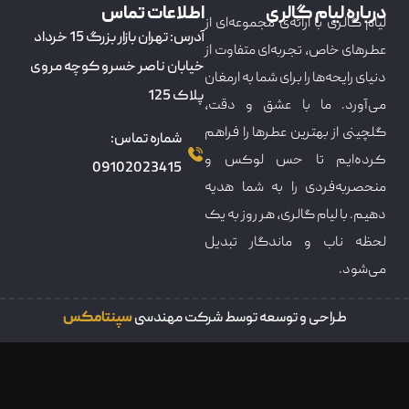
درباره لیام گالری
اطلاعات تماس
لیام گالری با ارائه‌ی مجموعه‌ای از
آدرس: تهران بازار بزرگ 15 خرداد
عطرهای خاص، تجربه‌ای متفاوت از
خیابان ناصر خسرو کوچه مروی
دنیای رایحه‌ها را برای شما به ارمغان
پلاک 125
می‌آورد. ما با عشق و دقت،
گلچینی از بهترین عطرها را فراهم
شماره تماس:
کرده‌ایم تا حس لوکس و
09102023415
منحصربه‌فردی را به شما هدیه
دهیم. با لیام گالری، هر روز به یک
لحظه ناب و ماندگار تبدیل
می‌شود.
طراحی و توسعه توسط شرکت مهندسی
سپنتامکس