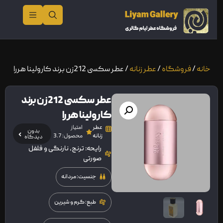
خانه
/
فروشگاه
/
عطر زنانه
/ عطر سکسی 212زن برند کارولینا هررا
عطر سکسی 212زن برند
کارولینا هررا
عطر
امتیاز
بدون
زنانه
محصول: 3.7
دیدگاه
رایحه: ترنج، نارنگی و فلفل
صورتی
جنسیت: مردانه
طبع: گرم و شیرین