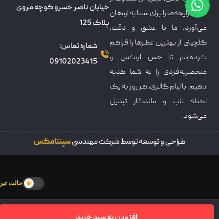
خیابان ناصر خسرو کوچه مروی
دنیای رایحه‌ها را برای شما به ارمغان
پلاک 125
می‌آورد. ما با عشق و دقت،
گلچینی از بهترین عطرها را فراهم
شماره تماس:
کرده‌ایم تا حس لوکس و
09102023415
منحصربه‌فردی را به شما هدیه
دهیم. با لیام گالری، هر روز به یک
لحظه ناب و ماندگار تبدیل
می‌شود.
طراحی و توسعه توسط شرکت مهندسی
سپنتامکس
حالت تیره
افزودن به سبد خرید