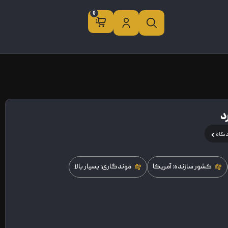
0
د
دگاه
کشور سازنده: آمریکا
موندگاری: بسیار بالا