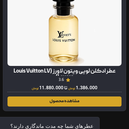
عطر ادکلن لویی ویتون لاورز (Louis Vuitton LV
Lovers)
3.6
1.386.000
تا
11.880.000
تومان
تومان
مشاهده محصول
عطرهای شما چه مدت ماندگاری دارند؟