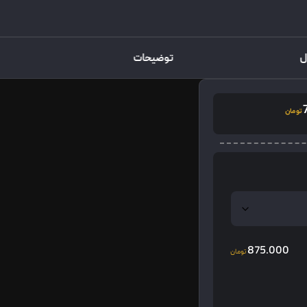
ل
توضیحات
تومان
875.000
تومان