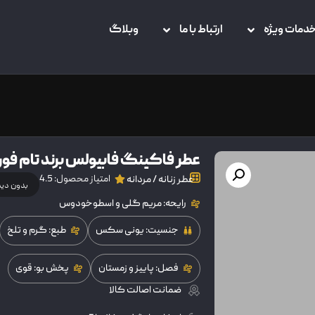
دمات ویژه
ارتباط با ما
وبلاگ
عطر فاکینگ فابیولس برند تام فور
امتیاز محصول: 4.5
عطر زنانه / مردانه
بدون دی
رایحه: مریم گلی و اسطوخودوس
جنسیت: یونی سکس
طبع: گرم و تلخ
فصل: پاییز و زمستان
پخش بو: قوی
ضمانت اصالت کالا