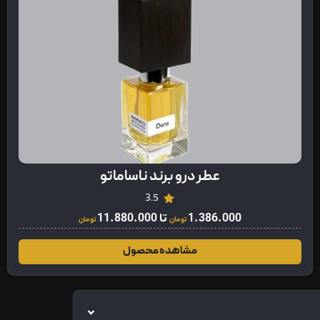
عطر درو برند ناساماتو
3.5
1.386.000
تا
11.880.000
تومان
تومان
مشاهده محصول