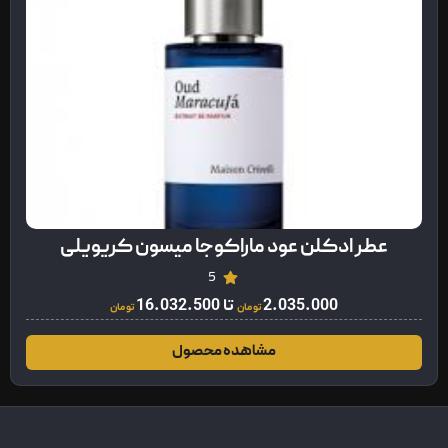
عطر ادکلن عود ماراکوجا میسون کریویلی
5
2.035.000
تا
16.032.500
تومان
تومان
مشاهده محصول