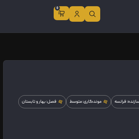
0
زنده: فرانسه
موندگاری: متوسط
فصل: بهار و تابستان