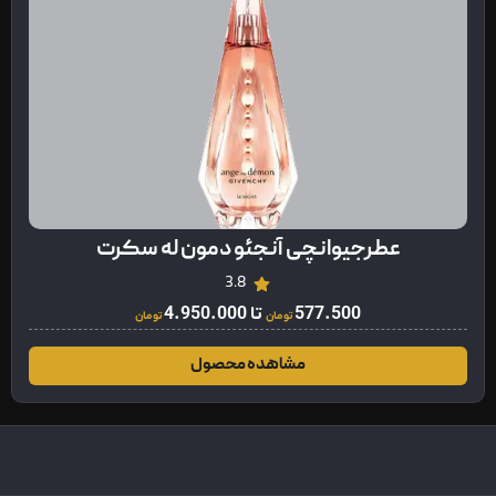
عطرجیوانچی آنجئو دمون له سکرت
3.8
577.500
تا
4.950.000
تومان
تومان
مشاهده محصول