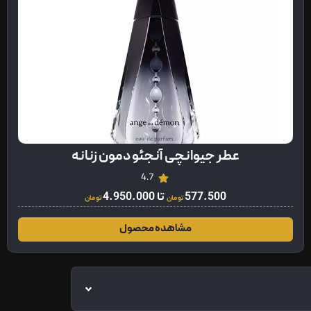
عطر جیوانچی آنجئو دمون زنانه
4.7
577.500
تا
4.950.000
تومان
تومان
مشاهده محصول