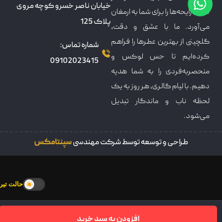
خیابان ناصر خسرو کوچه مروی
دنیای رایحه‌ها را برای شما به ارمغان
پلاک 125
می‌آورد. ما با عشق و دقت،
گلچینی از بهترین عطرها را فراهم
شماره تماس:
کرده‌ایم تا حس لوکس و
09102023415
منحصربه‌فردی را به شما هدیه
دهیم. با لیام گالری، هر روز به یک
لحظه ناب و ماندگار تبدیل
می‌شود.
طراحی و توسعه توسط شرکت مهندسی
سپنتامکس
حالت تیره
افزودن به سبد خرید