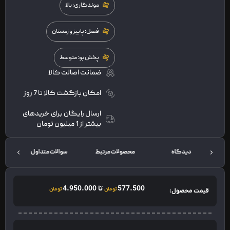
موندگاری: بالا
فصل: پاییز و زمستان
پخش بو: متوسط
ضمانت اصالت کالا
امکان بازگشت کالا تا 7 روز
ارسال رایگان برای خریدهای
بیشتر از 1 میلیون تومان
دیدگاه
محصولات مرتبط
سوالات متداول
ت
577.500
تا
4.950.000
تومان
تومان
قیمت محصول: