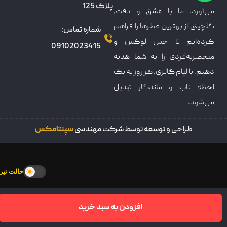
پلاک 125
می‌آورد. ما با عشق و دقت،
گلچینی از بهترین عطرها را فراهم
شماره تماس:
کرده‌ایم تا حس لوکس و
09102023415
منحصربه‌فردی را به شما هدیه
دهیم. با لیام گالری، هر روز به یک
لحظه ناب و ماندگار تبدیل
می‌شود.
طراحی و توسعه توسط شرکت مهندسی
سپنتامکس
حالت تیره
افزودن به سبد خرید
سبدخرید
خانه
فروشکاه
تماس
پنل کاربری