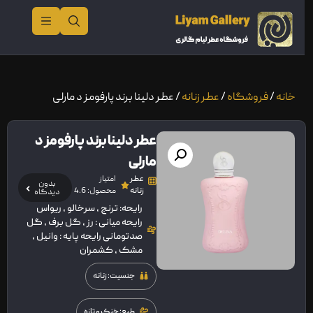
خانه
/
فروشگاه
/
عطر زنانه
/ عطر دلینا برند پارفومز د مارلی
عطر دلینا برند پارفومز د
مارلی
عطر
امتیاز
بدون
زنانه
محصول: 4.6
دیدگاه
رایحه: ترنج , سرخالو , ریواس
رایحه میانی : رز , گل برف , گل
صدتومانی رایحه پایه : وانیل ,
مشک , کشمران
جنسیت: زنانه
طبع: خنک و تازه