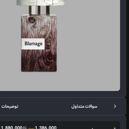
سوالات متداول
توضیحات
1.386.000
تا
11.880.000
تومان