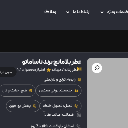
دمات ویژه
ارتباط با ما
وبلاگ
عطر بلامانچ برند ناساماتو
امتیاز محصول: 4.1
عطر زنانه / مردانه
بدون دید
رایحه: ترنج و نارنگی
جنسیت: یونی سکس
طبع: خنک و تازه
فصل: فصول خنک
پخش بو: قوی
ضمانت اصالت کالا
امکان بازگشت کالا تا 7 روز