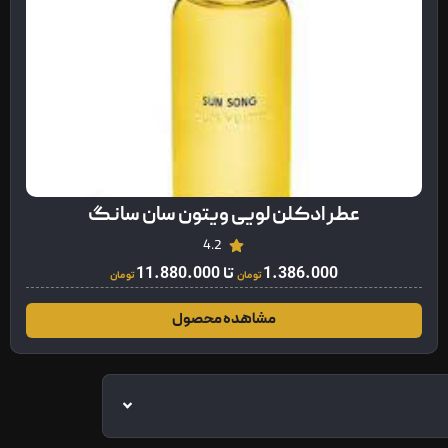
عطر ادکلن لویی ویتون سان سانگ
4.2
1.386.000
تا
11.880.000
تومان
تومان
مشاهده محصول