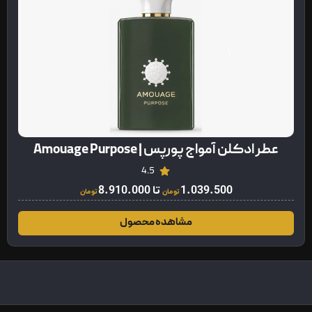
عطر ادکلن آمواج پورپس | Amouage Purpose
4.5
1.039.500
تا
8.910.000
تومان
تومان
مشاهده محصول