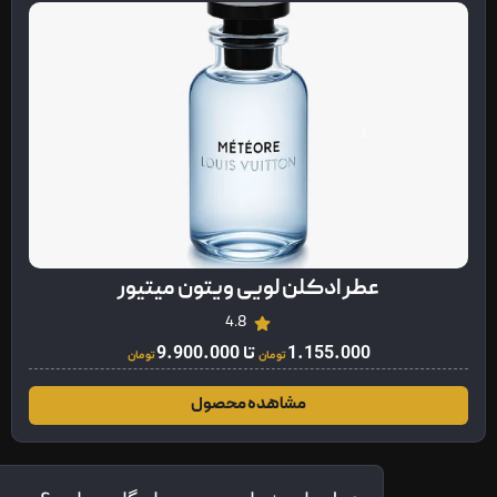
عطر ادکلن لویی ویتون میتیور
4.8
1.155.000
تا
9.900.000
تومان
تومان
مشاهده محصول