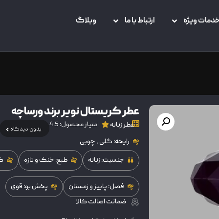
دمات ویژه
ارتباط با ما
وبلاگ
عطر کریستال نویر برند ورساچه
امتیاز محصول: 4.5
عطر زنانه
بدون دیدگاه
رایحه: گلی ، چوبی
جنسیت: زنانه
طبع: خنک و تازه
کش
فصل: پاییز و زمستان
پخش بو: قوی
ضمانت اصالت کالا