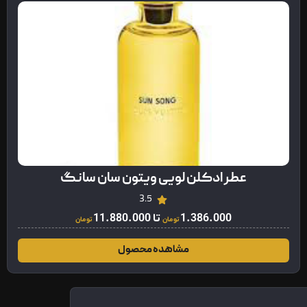
عطر ادکلن لویی ویتون سان سانگ
3.5
1.386.000
تا
11.880.000
تومان
تومان
مشاهده محصول