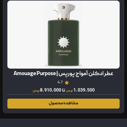
عطر ادکلن آمواج پورپس | Amouage Purpose
4.7
1.039.500
تا
8.910.000
تومان
تومان
مشاهده محصول