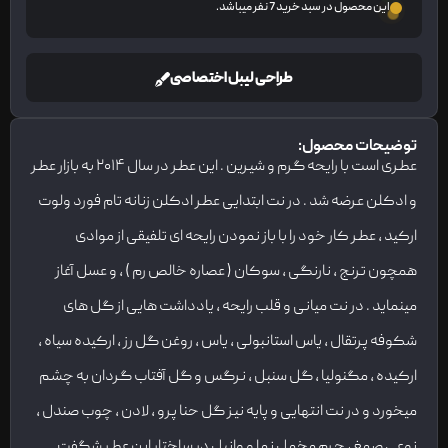
این محصول در سبد خرید 7 نفر میباشد.
طراحی لیبل اختصاصی
توضیحات محصول:
عطری است با رایحه گرم و شیرین . این عطر در سال ۲۰۱۴ به بازار عطر
و ادکلن عرضه شد . در نت ابتدایی عطر ادکلن زنانه تام فورد ولوت
ارکید ، عطر کار خود را با باز نمودن رایحه ای تلفیقی از موادی
همچون ترنج ، نارنگی ، سوکان ( عصاره خالص رم ) ، و عسل آغاز
مینماید . در نت میانی و قلب رایحه ، یادداشت هایی از گل های
شکوفه پرتقال ، یاس استانبولی ، یاس ، روغن گل رز ، ارکیده سیاه ،
ارکیده ، مگنولیا ، گل سنبل ، نرگس و گل آفتاب گردان به چشم
میخورد و در نت انتهایی و پایه نیز گل حنا پرو ، لادن ، چوب صندل ،
نوعی صمغ ، چرم مخمل نما و وانیل در ساختار این عطر شگفت