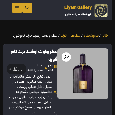
خانه
/
فروشگاه
/
عطرهای ترند
/ عطر ولوت ارکید برند تام فورد
عطر ولوت ارکید برند تام
فورد
عطر
امتیاز
بدون
زنانه
محصول: 3.8
دیدگاه
رایحه: ترنج , نارنگی ماندارین ,
عسل رایحه میانی : ارکیده , رز ,
سنبل , گل آفتاب پرست ,
مگنولیا , نرگس , شکوفه
پرتقال رایحه پایه : وانیل , چوب
صندل سفید , جیر , لابدانیوم ,
بلسان پرویی , صمغ درختچه مر