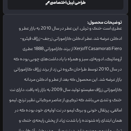
طراحی لیبل اختصاصی
توضیحات محصول:
عطری است خنک و ترش. این عطر در سال 2010 به بازار عطر و
ادکلن عرضه شد.عطر ادکلن کازاموراتی زرجف-زرژاف فیئرو-
Xerjoff Casamorati Fiero از برند کازاموراتی 1888 عطری
آروماتیک، ادویه‌ای، سبز و همراه با یادداشت‌های چوبی بوده که
در سال 2010 توسط طراحان گروه تی زد از برند زرژاف کازاموراتی
بازار عرضه شد. این محصول که بعد از عطر و ادکلن مردانه
کازاموراتی زرژاف مفیستو تولید سال 2009 به بازار راه یافت.دارای نت
خنک و تندی می‌باشد که ترکیبی از عناصر مرکباتی نظیر ترنج، لیمو
امالفی، پرتقال خونی و برگ لیمو در نت اولیه‌ی خود بوده که در
همان ابتدای راه شنونده را با شدت زیاد از پخش رایحه‌ی خنک و
ترش، مات و مبهوت میدارد. در نت میانی و در بخش آشکار ساز