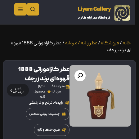
خانه
/
فروشگاه
/
عطر زنانه / مردانه
/ عطر کازاموراتی 1888 قهوه
ای برند زرجف
عطر کازاموراتی 1888
قهوه ای برند زرجف
عطر زنانه /
امتیاز
بدون
مردانه
محصول:
دیدگاه
4.9
رایحه: ترنج و نارنگی
جنسیت: یونی سکس
طبع: خنک و تازه