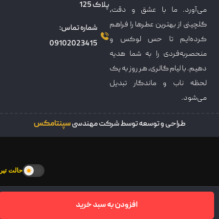
پلاک 125
می‌آورد. ما با عشق و دقت،
گلچینی از بهترین عطرها را فراهم
شماره تماس:
کرده‌ایم تا حس لوکس و
09102023415
منحصربه‌فردی را به شما هدیه
دهیم. با لیام گالری، هر روز به یک
لحظه ناب و ماندگار تبدیل
می‌شود.
طراحی و توسعه توسط شرکت مهندسی
سپنتامکس
حالت تیره
افزودن به سبد خرید
سبدخرید
خانه
فروشکاه
تماس
پنل کاربری