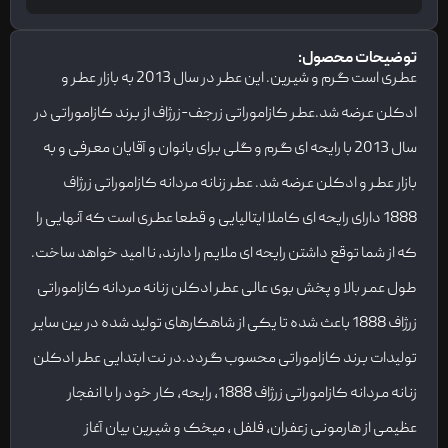
توضیحات محصول:
عطری است گرم و شیرین. این عطر در سال 2013 به بازار عطر و
ادکلن عرضه شد.عطر کازاموراتی زرجف-زرژاف از برند کازاموراتی در
سال 2013 با رایحه ای گرم و گلی برای بانوان و آقایان معرفی و به
بازار عطر و ادکلن عرضه شد. عطر زنانه مردانه کازاموراتی زرژاف
1888 دارای رایحه ای کاملا ایتالیایی و قطعا عطری است که آنهایی را
که از شما توقع داشتن رایحه ای ملایم را دارند، نا امید خواهد ساخت.
طول عمر بالا و پخش بوی عالی عطر ادکلن زنانه مردانه کازاموراتی
زرژاف 1888 باعث شده تا یکی از شاهکارهای تولید شده در بین سایر
تولیدات برند کازاموراتی محسوب گردد.در نت ابتدایی عطر ادکلن
زنانه مردانه کازاموراتی زرژاف 1888، رایحه، کار خود را با انفجار
عظیمی از هارمونی زعفران، فلفل ، میخک و شیرین بیان آغاز