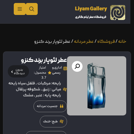
خانه
/
فروشگاه
/
عطر مردانه
/ عطر لئوپار برند کنزو
عطر لئوپار برند کنزو
اداری و
امتیاز
بدون
رسمی
محصول:
دیدگاه
3.7
رایحه: مرکبات ، فلفل سیاه رايحه
ميانی : زنبق ، شکوفه پرتقال
رايحه پایه : عنبر ، مشک
جنسیت: مردانه
طبع: خنک