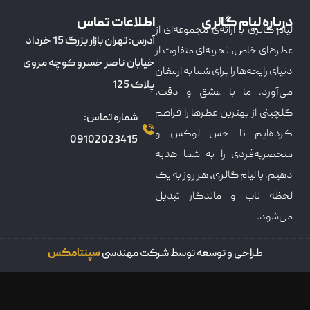
درباره لیام گالری
اطلاعات تماس
لیام گالری با ارائه‌ی مجموعه‌ای از
آدرس: تهران بازار بزرگ 15 خرداد
عطرهای خاص، تجربه‌ای متفاوت از
خیابان ناصر خسرو کوچه مروی
دنیای رایحه‌ها را برای شما به ارمغان
پلاک 125
می‌آورد. ما با عشق و دقت،
گلچینی از بهترین عطرها را فراهم
شماره تماس:
کرده‌ایم تا حس لوکس و
09102023415
منحصربه‌فردی را به شما هدیه
دهیم. با لیام گالری، هر روز به یک
لحظه ناب و ماندگار تبدیل
می‌شود.
طراحی و توسعه توسط شرکت مهندسی
سپنتامکس