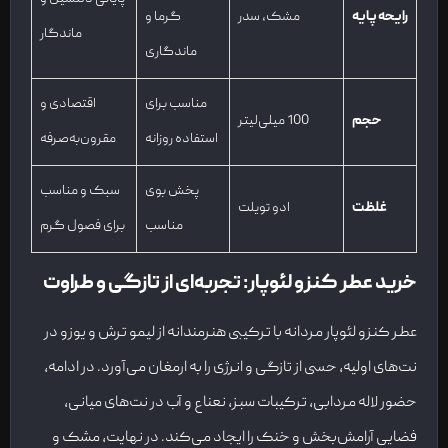
رایحه پایه
مشک، سدر
گرما و
ماندگار
ماندگاری
مناسب برای
اقتصادی و
حجم
100 میلی‌لیتر
استفاده روزانه
مقرون‌به‌صرفه
پخش بوی
سبک و مناسب
غلظت
ادو تویلت
مناسب
برای فصول گرم
خرید عطر کنزو لئوپار: تجربه‌ای از تازگی و طراوت
عطر کنزو لئوپار مردانه با ترکیبی هنرمندانه از لیمو ترش و یوزو در
نت‌های اولیه، حسی از تازگی و انرژی را به ارمغان می‌آورد. در ادامه،
حضور لاله مردابی، ترکیبات سبز، نعناع و آب در نت‌های میانی،
فضایی آرامش‌بخش و خنک را ایجاد می‌کند. در نهایت، مشک و