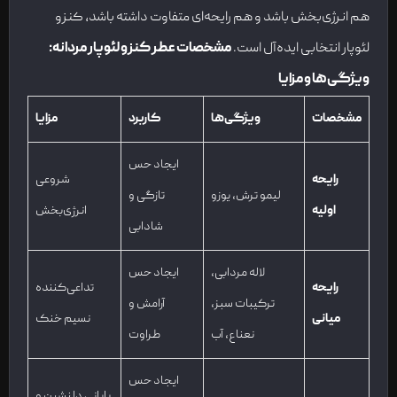
هم انرژی‌بخش باشد و هم رایحه‌ای متفاوت داشته باشد، کنزو
لئوپار انتخابی ایده‌آل است.
مشخصات عطر کنزو لئوپار مردانه:
ویژگی‌ها و مزایا
مشخصات
ویژگی‌ها
کاربرد
مزایا
ایجاد حس
رایحه
شروعی
لیمو ترش، یوزو
تازگی و
اولیه
انرژی‌بخش
شادابی
لاله مردابی،
ایجاد حس
رایحه
تداعی‌کننده
ترکیبات سبز،
آرامش و
میانی
نسیم خنک
نعناع، آب
طراوت
ایجاد حس
پایانی دلنشین و