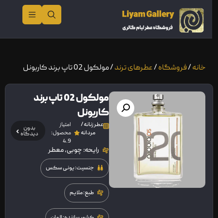
خانه
/
فروشگاه
/
عطرهای ترند
/ مولکول 02 تاپ برند کاربونل
مولکول 02 تاپ برند
کاربونل
عطر زنانه /
امتیاز
بدون
مردانه
محصول:
دیدگاه
4.9
رایحه: چوبی، معطر
جنسیت: یونی سکس
طبع: ملایم
کشور سازنده: المان