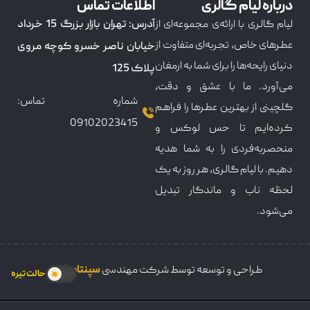
درباره لیام گالری
اطلاعات تماس
لیام گالری با ارائه‌ی مجموعه‌ای از
آدرس: تهران بازار بزرگ 15 خرداد
عطرهای خاص، تجربه‌ای متفاوت از
خیابان ناصر خسرو کوچه مروی
دنیای رایحه‌ها را برای شما به ارمغان
پلاک 125
می‌آورد. ما با عشق و دقت،
شماره تماس:
گلچینی از بهترین عطرها را فراهم
09102023415
کرده‌ایم تا حس لوکس و
منحصربه‌فردی را به شما هدیه
دهیم. با لیام گالری، هر روز به یک
لحظه ناب و ماندگار تبدیل
می‌شود.
طراحی و توسعه توسط شرکت مهندسی
سپنتامکس
حالت تیره