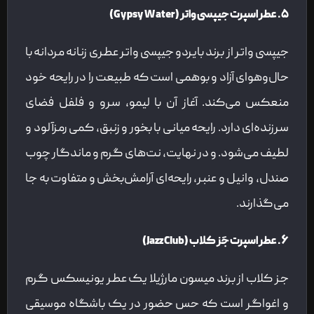
۵. عطر اسپرت جیپسی واتر (Gypsy Water)
جیپسی واتر از برند بایردو جیپسی واتر عطری زنانه مردانه با
حال‌وهوای آزاد و بوهمی است که طبیعت را در رایحه خود
منعکس می‌کند. آغاز آن با لیمو، سرو و فلفل فضای
سرزنده‌ای دارد. رایحه میانی با بخور و زنبق، کمی رمزآلود و
لطیف می‌شود. و در نهایت، نت‌های گرم و ماندگار چوب
صندل، وانیل و عنبر، رایحه‌ای آرامش‌بخش و متفاوت به جا
می‌گذارند.
۶. عطر اسپرت جَز کلاب (Jazz Club)
جز کلاب از برند میسون مارژیلا یک عطر یونیسکس گرم
و اغواگر است که حس حضور در یک باشگاه موسیقی