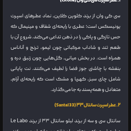
۱. عطر اسپرت سی‌کی وان (CK One)
سی ‌کی وان از برند کلوین کلاین، نماد عطرهای اسپرت
یونیسکس است؛ عطری با رایحه‌ای شفاف و مینیمال که
حس تازگی و پاکی را در ذهن تداعی می‌کند. شروع آن با
طعم تند و شاداب مرکباتی چون لیمو، ترنج و آناناس
همراه است. در بخش میانی، گل‌هایی چون زنبق دره و
بنفشه با چاشنی جوز فضا را لطیف می‌کنند. نت پایانی
شامل چای سبز، کهربا و مشک است که رایحه‌ای آرام،
متعادل و همه‌پسند به جا می‌گذارد.
۲. عطر اسپرت سانتال ۳۳ (Santal 33)
سانتال سی و سه از برند لبلو سانتال ۳۳ از برند Le Labo