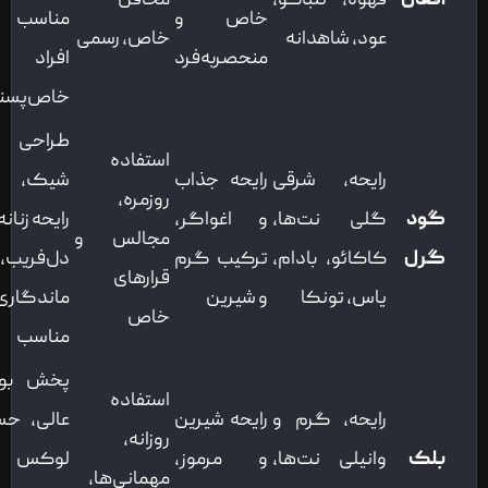
افغان
قهوه، تنباکو،
محافل
خاص و
مناسب
عود، شاهدانه
خاص، رسمی
منحصربه‌فرد
افراد
خاص‌پسند
طراحی
استفاده
رایحه، شرقی
رایحه جذاب
شیک،
روزمره،
گود
گلی نت‌ها،
و اغواگر،
رایحه زنانه و
مجالس و
گرل
کاکائو، بادام،
ترکیب گرم
دل‌فریب،
قرارهای
یاس، تونکا
و شیرین
ماندگاری
خاص
مناسب
پخش بوی
استفاده
رایحه، گرم و
رایحه شیرین
عالی، حس
روزانه،
بلک
وانیلی نت‌ها،
و مرموز،
لوکس و
مهمانی‌ها،