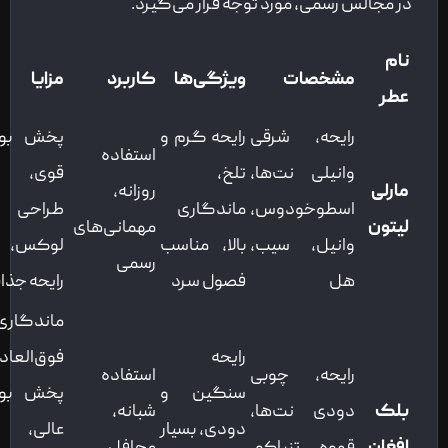
در مجالس رسمی، مورد توجه قرار می‌گیرد.
نام
مشخصات
ویژگی‌ها
کاربرد
مزایا
عطر
رایحه، شرقی
رایحه گرم و
پخش بوی
استفاده
وانیلی نت‌ها،
تلخ،
قوی،
مارلی
روزانه،
اسطوخودوس،
ماندگاری
طراحی
لیتون
مهمانی‌های
وانیل، سیب،
بالا، مناسب
لوکس،
رسمی
هل
فصول سرد
رایحه جذاب
ماندگاری
رایحه
فوق‌العاده،
رایحه، چوبی
استفاده
سنگین و
پخش بوی
بلک
دودی نت‌ها،
شبانه،
دودی، بسیار
عالی،