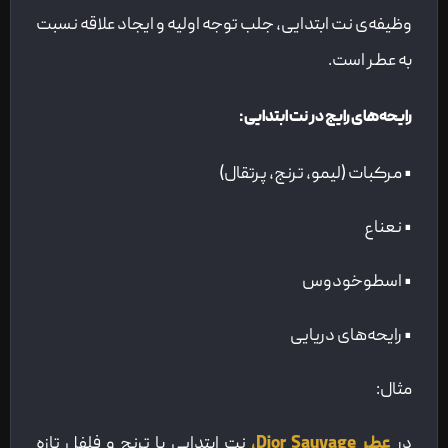
وظیفه‌ی نت ابتدایی، جلب توجه اولیه و ایجاد علاقه نسبت
به عطر است.
رایحه‌های رایج در نت ابتدایی:
• مرکبات (لیمو، ترنج، پرتقال)
• نعناع
• اسطوخودوس
• رایحه‌های دریایی
مثال:
در
عطر Dior Sauvage،
نت ابتدایی با ترنج و فلفل تازه