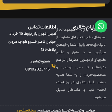
درباره لیام گالری
اطلاعات تماس
لیام گالری با ارائه‌ی مجموعه‌ای از
آدرس: تهران بازار بزرگ 15 خرداد
عطرهای خاص، تجربه‌ای متفاوت از
خیابان ناصر خسرو کوچه مروی
دنیای رایحه‌ها را برای شما به ارمغان
پلاک 125
می‌آورد. ما با عشق و دقت،
گلچینی از بهترین عطرها را فراهم
شماره تماس:
کرده‌ایم تا حس لوکس و
09102023415
منحصربه‌فردی را به شما هدیه
دهیم. با لیام گالری، هر روز به یک
لحظه ناب و ماندگار تبدیل
می‌شود.
طراحی و توسعه توسط شرکت مهندسی
سپنتامکس