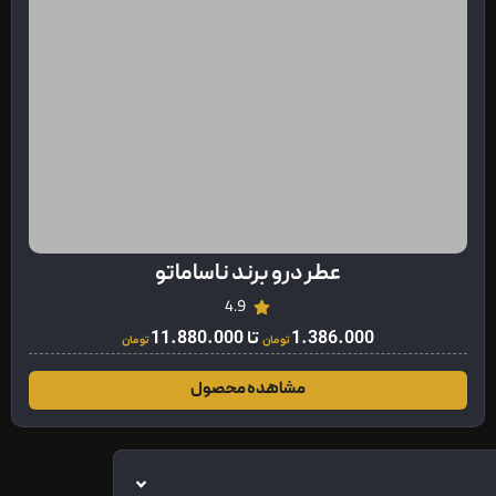
عطر درو برند ناساماتو
4.9
1.386.000
تا
11.880.000
تومان
تومان
مشاهده محصول