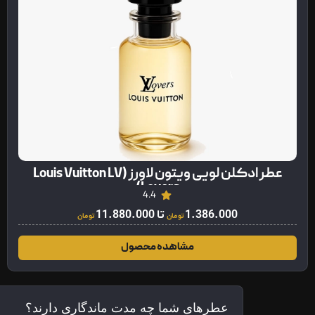
عطر ادکلن لویی ویتون لاورز (Louis Vuitton LV
Lovers)
4.4
1.386.000
تا
11.880.000
تومان
تومان
مشاهده محصول
عطرهای شما چه مدت ماندگاری دارند؟