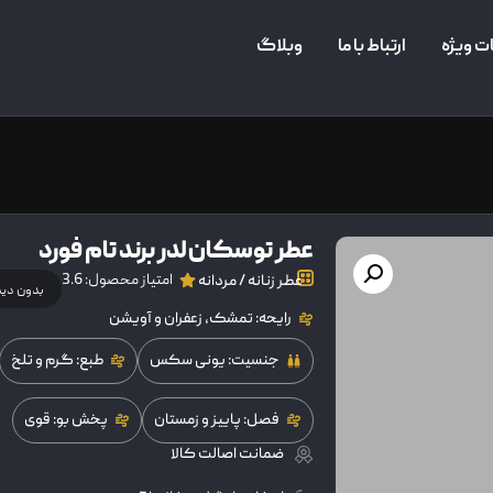
ت ویژه
ارتباط با ما
وبلاگ
عطر توسکان لدر برند تام فورد
امتیاز محصول: 3.6
عطر زنانه / مردانه
بدون دی
رایحه: تمشک، زعفران و آویشن
جنسیت: یونی سکس
طبع: گرم و تلخ
فصل: پاییز و زمستان
پخش بو: قوی
ضمانت اصالت کالا