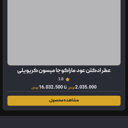
عطر ادکلن عود ماراکوجا میسون کریویلی
3.8
2.035.000
تا
16.032.500
تومان
تومان
مشاهده محصول