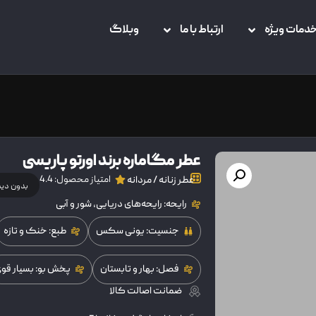
دمات ویژه
ارتباط با ما
وبلاگ
عطر مگاماره برند اورتو پاریسی
امتیاز محصول: 4.4
عطر زنانه / مردانه
بدون دی
رایحه: رایحه‌های دریایی، شور و آبی
جنسیت: یونی سکس
طبع: خنک و تازه
فصل: بهار و تابستان
پخش بو: بسیار قو
ضمانت اصالت کالا